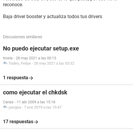
reconoce.
Baja driver booster y actualiza todos tus drivers
Discusiones similares
No puedo ejecutar setup.exe
troste
-
28 may 2021 a las 00:13
Tadeo_Felipe
-
28 may 2021 a las 03:32
1 respuesta
como ejecutar el chkdsk
Carias
-
11 abr 2009 a las 15:18
pangea
-
7 ene 2019 a las 15:47
17 respuestas