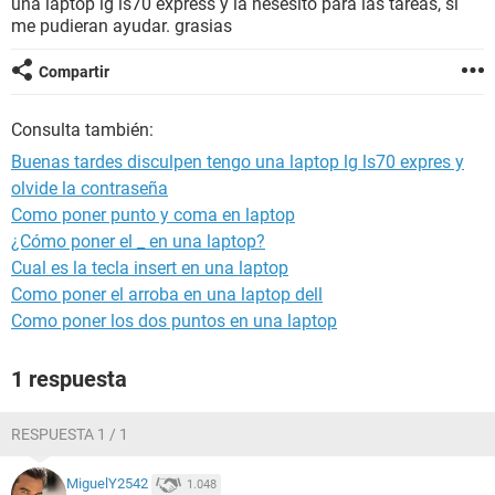
una laptop lg ls70 express y la nesesito para las tareas, si
me pudieran ayudar. grasias
Compartir
Consulta también:
Buenas tardes disculpen tengo una laptop lg ls70 expres y
olvide la contraseña
Como poner punto y coma en laptop
¿Cómo poner el _ en una laptop?
Cual es la tecla insert en una laptop
Como poner el arroba en una laptop dell
Como poner los dos puntos en una laptop
1 respuesta
RESPUESTA 1 / 1
MiguelY2542
1.048