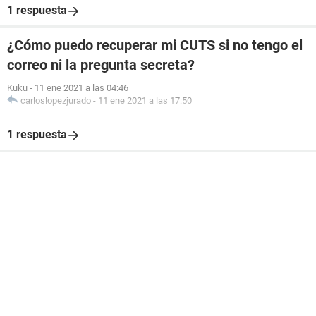
1 respuesta
¿Cómo puedo recuperar mi CUTS si no tengo el
correo ni la pregunta secreta?
Kuku
-
11 ene 2021 a las 04:46
carloslopezjurado
-
11 ene 2021 a las 17:50
1 respuesta