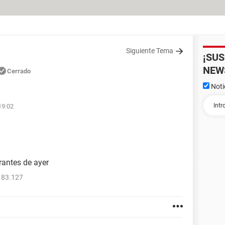
Siguiente Tema
¡SU
NEW
Cerrado
Noti
19:02
rantes de ayer
183.127