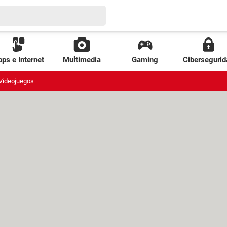
ps e Internet
Multimedia
Gaming
Cibersegurid
Videojuegos