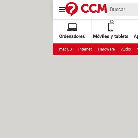
Ordenadores
Móviles y tablets
Ap
macOS
Internet
Hardware
Audio