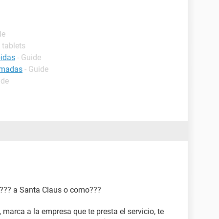
de
y tablets
bidas
- Guide
amadas
- Guide
ide
eo??? a Santa Claus o como???
 marca a la empresa que te presta el servicio, te