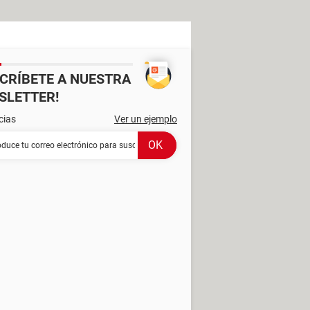
SCRÍBETE A NUESTRA
SLETTER!
cias
Ver un ejemplo