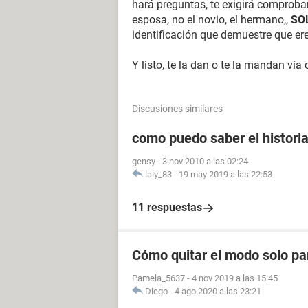
hará preguntas, te exigirá comprobar
esposa, no el novio, el hermano,,
SO
identificación que demuestre que eres
Y listo, te la dan o te la mandan vía 
Discusiones similares
como puedo saber el histori
gensy
-
3 nov 2010 a las 02:24
laly_83
-
19 may 2019 a las 22:53
11 respuestas
Cómo quitar el modo solo p
Pamela_5637
-
4 nov 2019 a las 15:45
Diego
-
4 ago 2020 a las 23:21