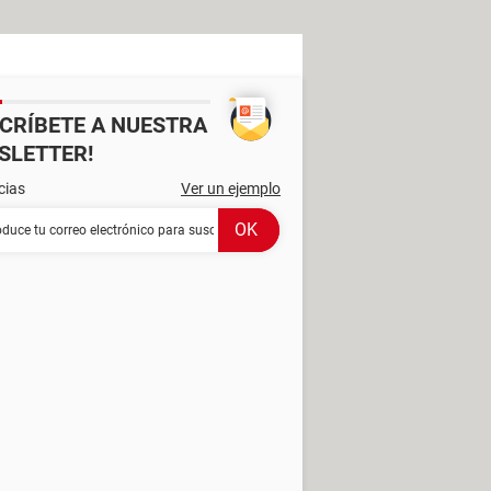
SCRÍBETE A NUESTRA
SLETTER!
cias
Ver un ejemplo