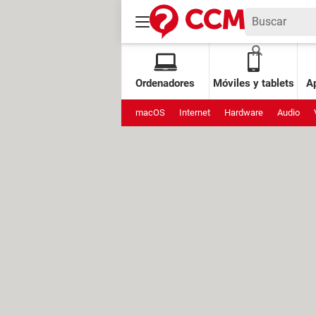
Ordenadores
Móviles y tablets
Ap
macOS
Internet
Hardware
Audio