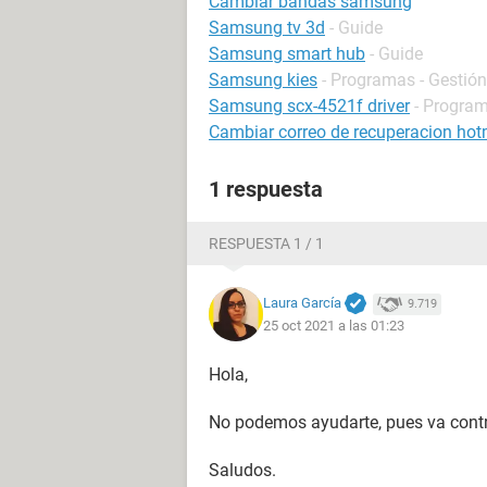
Cambiar bandas samsung
Samsung tv 3d
- Guide
Samsung smart hub
- Guide
Samsung kies
- Programas - Gestión
Samsung scx-4521f driver
- Program
Cambiar correo de recuperacion hot
1 respuesta
RESPUESTA 1 / 1
Laura García
9.719
25 oct 2021 a las 01:23
Hola,
No podemos ayudarte, pues va contr
Saludos.