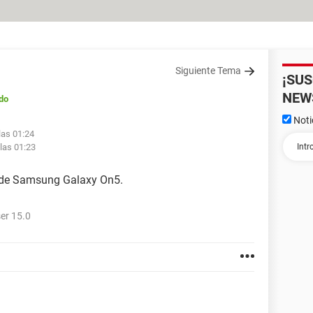
Siguiente Tema
¡SU
NEW
do
Noti
las 01:24
 las 01:23
 de Samsung Galaxy On5.
er 15.0