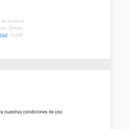
 de archivos
as - Drivers
mail
- Guide
a nuestras condiciones de uso.