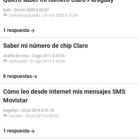
Kuki
-
24 nov 2020 à 02:47
carloslopezjurado
-
25 nov 2020 à 10:29
1 respuesta
Saber mi número de chip Claro
ckatha bn nice
-
3 ago 2011 à 23:41
stefany68
-
21 ago 2019 à 23:00
6 respuestas
Cómo leo desde Internet mis mensajes SMS
Movistar
Angerlyn
-
26 jul 2019 à 01:16
ceszarv
-
26 jul 2019 à 03:25
1 respuesta