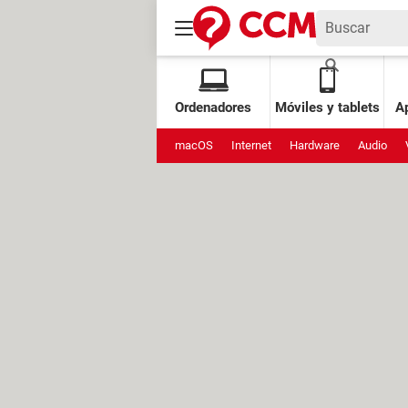
Ordenadores
Móviles y tablets
Ap
macOS
Internet
Hardware
Audio