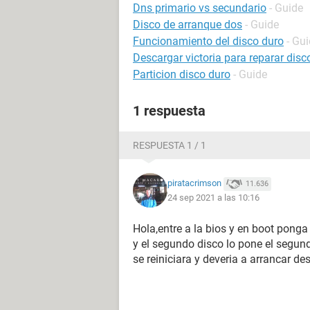
Dns primario vs secundario
- Guide
Disco de arranque dos
- Guide
Funcionamiento del disco duro
- Gu
Descargar victoria para reparar disc
Particion disco duro
- Guide
1 respuesta
RESPUESTA 1 / 1
piratacrimson
11.636
24 sep 2021 a las 10:16
Hola,entre a la bios y en boot ponga
y el segundo disco lo pone el segun
se reiniciara y deveria a arrancar d