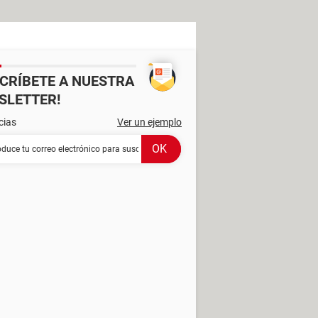
SCRÍBETE A NUESTRA
SLETTER!
cias
Ver un ejemplo