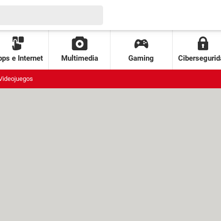
ps e Internet
Multimedia
Gaming
Cibersegurid
Videojuegos