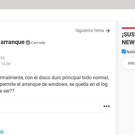
Siguiente Tema
¡SU
 arranque
NEW
Cerrado
Noti
:55
 14:28
rmalmente, con el disco duro principal todo normal,
ermite el arranque de windows, se queda en el log
e ser??
ue