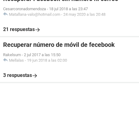
Cesarcoronadomendoza
-
18 jul 2018 a las 23:47
Matallana-valo@hotmail.com
-
24 may 2020 a las 20:48
21 respuestas
Recuperar número de móvil de fecebook
Rakelsum
-
2 jul 2017 a las 15:50
Mellalas
-
19 jun 2018 a las 02:00
3 respuestas