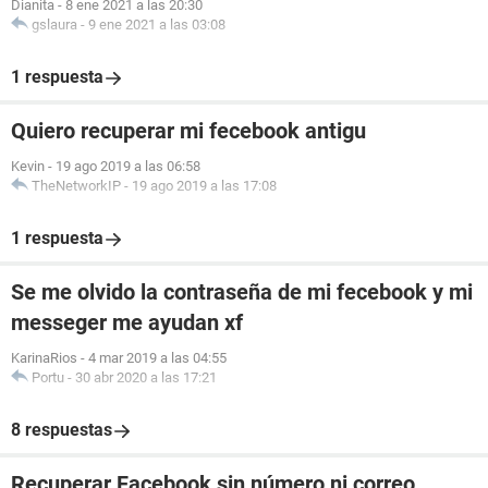
Dianita
-
8 ene 2021 a las 20:30
gslaura
-
9 ene 2021 a las 03:08
1 respuesta
Quiero recuperar mi fecebook antigu
Kevin
-
19 ago 2019 a las 06:58
TheNetworkIP
-
19 ago 2019 a las 17:08
1 respuesta
Se me olvido la contraseña de mi fecebook y mi
messeger me ayudan xf
KarinaRios
-
4 mar 2019 a las 04:55
Portu
-
30 abr 2020 a las 17:21
8 respuestas
Recuperar Facebook sin número ni correo