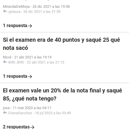
MirandaDeMoya
-
26 dic 2021 a las 19:38
gslaura
-
26 dic 2021 a las 21:59
1 respuesta
Si el examen era de 40 puntos y saqué 25 qué
nota sacó
Nicol
-
21 abr 2021 a las 19:19
BIRI_BIRI
-
22 abr 2021 a las 21:13
1 respuesta
El examen vale un 20% de la nota final y saqué
85, ¿qué nota tengo?
jose
-
11 mar 2020 a las 04:11
DianaSanchez
-
18 jul 2022 a las 03:49
2 respuestas