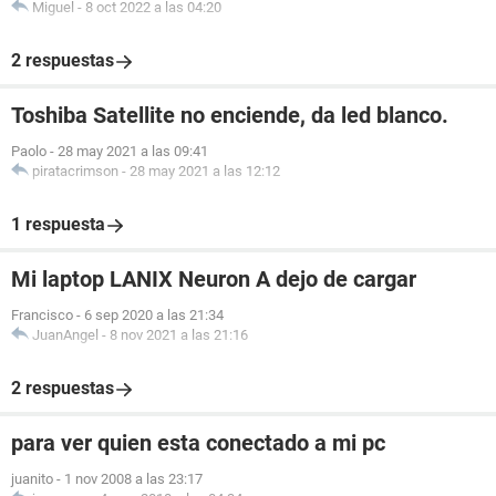
Miguel
-
8 oct 2022 a las 04:20
2 respuestas
Toshiba Satellite no enciende, da led blanco.
Paolo
-
28 may 2021 a las 09:41
piratacrimson
-
28 may 2021 a las 12:12
1 respuesta
Mi laptop LANIX Neuron A dejo de cargar
Francisco
-
6 sep 2020 a las 21:34
JuanAngel
-
8 nov 2021 a las 21:16
2 respuestas
para ver quien esta conectado a mi pc
juanito
-
1 nov 2008 a las 23:17