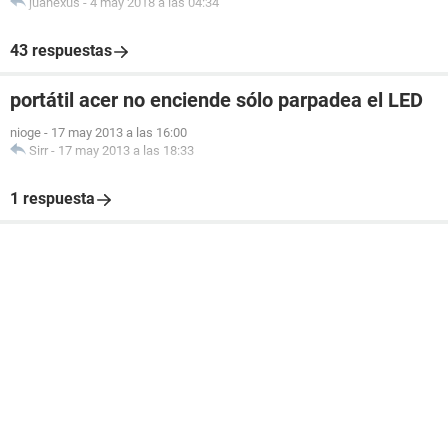
juanexus
-
4 may 2018 a las 04:34
43 respuestas
portátil acer no enciende sólo parpadea el LED
nioge
-
17 may 2013 a las 16:00
Sirr
-
17 may 2013 a las 18:33
1 respuesta