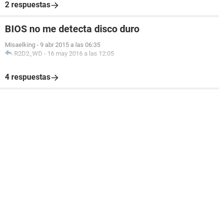
2 respuestas
BIOS no me detecta disco duro
Misaelking
-
9 abr 2015 a las 06:35
R2D2_WD
-
16 may 2016 a las 12:05
4 respuestas