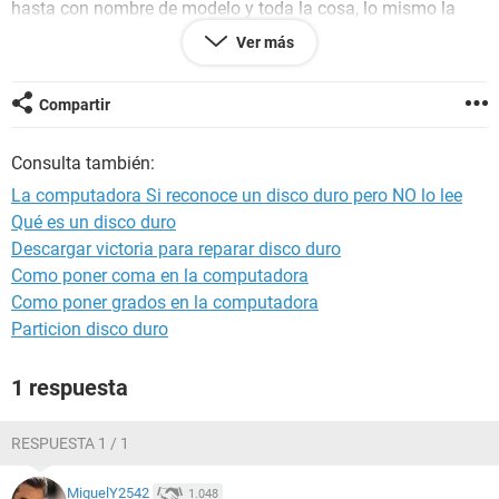
hasta con nombre de modelo y toda la cosa, lo mismo la
BIOS
Ver más
¿Que hago?
¿Como accedo a mis archivos en el DD dañado?
Compartir
Consulta también:
La computadora Si reconoce un disco duro pero NO lo lee
Qué es un disco duro
Descargar victoria para reparar disco duro
Como poner coma en la computadora
Como poner grados en la computadora
Particion disco duro
1 respuesta
RESPUESTA 1 / 1
MiguelY2542
1.048