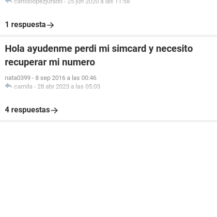
carloslopezjurado
-
25 jun 2020 a las 11:58
1 respuesta
Hola ayudenme perdi mi simcard y necesito
recuperar mi numero
nata0399
-
8 sep 2016 a las 00:46
camila
-
28 abr 2023 a las 05:03
4 respuestas