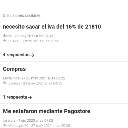
Discusiones similares
necesito sacar el iva del 16% de 21810
diana
-
22 may 2011 a las 02:46
CLAUS
-
7 may 2013 a las 20:56
4 respuestas
Compras
Lelitalinda62
-
23 may 2021 a las 02:22
gslaura
-
23 may 2021 a las 04:55
1 respuesta
Me estafaron mediante Pagostore
joseluis
-
4 dic 2020 a las 07:02
Messi,pro10
-
27 may 2021 a las 20:38