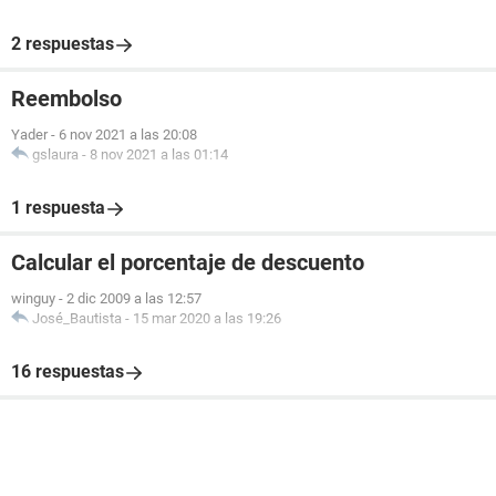
2 respuestas
Reembolso
Yader
-
6 nov 2021 a las 20:08
gslaura
-
8 nov 2021 a las 01:14
1 respuesta
Calcular el porcentaje de descuento
winguy
-
2 dic 2009 a las 12:57
José_Bautista
-
15 mar 2020 a las 19:26
16 respuestas