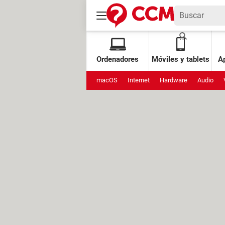
Ordenadores
Móviles y tablets
Ap
macOS
Internet
Hardware
Audio