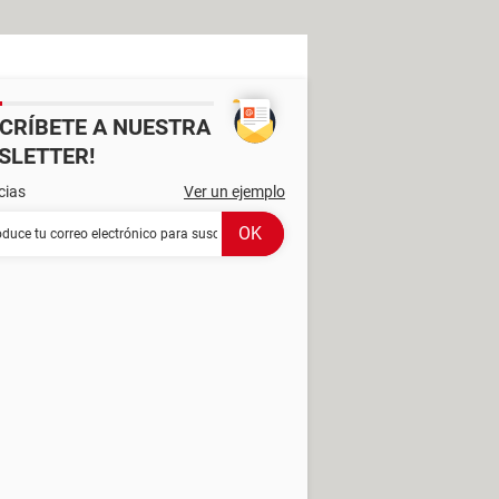
SCRÍBETE A NUESTRA
SLETTER!
cias
Ver un ejemplo