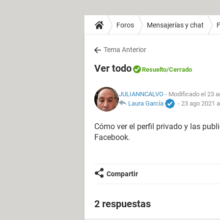
Foros
Mensajerías y chat
Tema Anterior
Ver todo
Resuelto
/Cerrado
JULIANNCALVO
- Modificado el 23 a
Laura García
-
23 ago 2021 a
Cómo ver el perfil privado y las pu
Facebook.
Compartir
2 respuestas