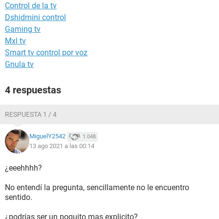
Control de la tv
Dshidmini control
Gaming tv
Mxl tv
Smart tv control por voz
Gnula tv
4 respuestas
RESPUESTA 1 / 4
MiguelY2542
1.048
13 ago 2021 a las 00:14
¿eeehhhh?
No entendí la pregunta, sencillamente no le encuentro
sentido.
¿podrías ser un poquito mas explicito?