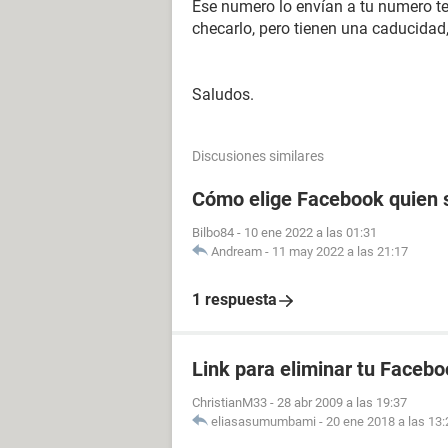
Ese numero lo envían a tu numero tel
checarlo, pero tienen una caducidad
Saludos.
Discusiones similares
Cómo elige Facebook quien s
Bilbo84
-
10 ene 2022 a las 01:31
Andream
-
11 may 2022 a las 21:17
1 respuesta
Link para eliminar tu Facebo
ChristianM33
-
28 abr 2009 a las 19:37
eliasasumumbami
-
20 ene 2018 a las 13: