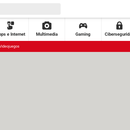
ps e Internet
Multimedia
Gaming
Cibersegurid
Videojuegos