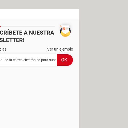
SCRÍBETE A NUESTRA
SLETTER!
cias
Ver un ejemplo