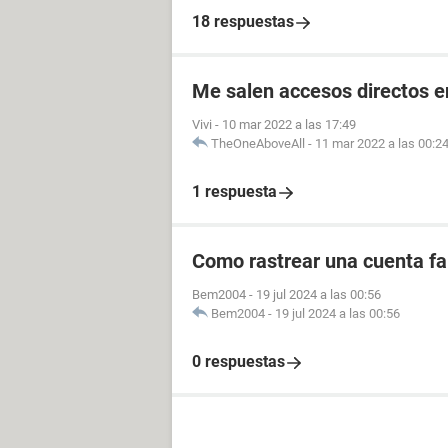
18 respuestas
Me salen accesos directos e
Vivi
-
10 mar 2022 a las 17:49
TheOneAboveAll
-
11 mar 2022 a las 00:2
1 respuesta
Como rastrear una cuenta fal
Bem2004
-
19 jul 2024 a las 00:56
Bem2004
-
19 jul 2024 a las 00:56
0 respuestas