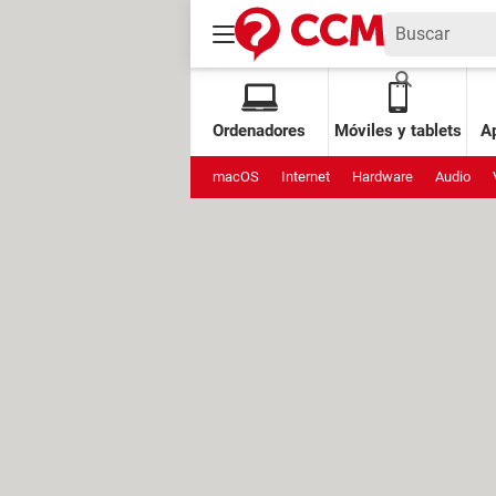
Ordenadores
Móviles y tablets
Ap
macOS
Internet
Hardware
Audio