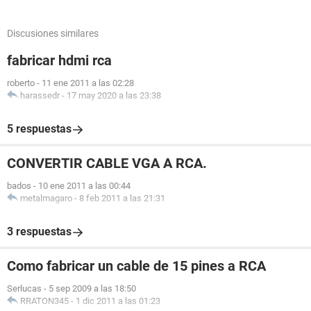
Discusiones similares
fabricar hdmi rca
roberto
-
11 ene 2011 a las 02:28
harassedr
-
17 may 2020 a las 23:38
5 respuestas
CONVERTIR CABLE VGA A RCA.
bados
-
10 ene 2011 a las 00:44
metalmagaro
-
8 feb 2011 a las 21:31
3 respuestas
Como fabricar un cable de 15 pines a RCA
Serlucas
-
5 sep 2009 a las 18:50
RRATON345
-
1 dic 2011 a las 01:23