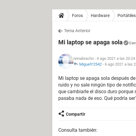
Foros
Hardware
Portátiles
Tema Anterior
Mi laptop se apaga sola
Cer
reinabracho
- 6 ago 2021 a las 20:24
MiguelY2542
-
6 ago 2021 a las 
Mi laptop se apaga sola después d
ruido y no sale ningún tipo de notif
que cambiarle el disco duro porque 
pasaba nada de eso. Qué podría ser
Compartir
Consulta también: