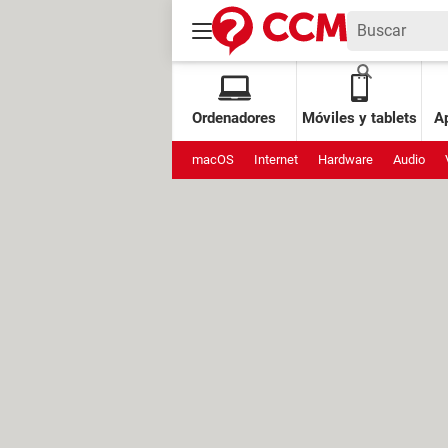
Ordenadores
Móviles y tablets
Ap
macOS
Internet
Hardware
Audio