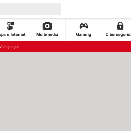
ps e Internet
Multimedia
Gaming
Cibersegurid
Videojuegos