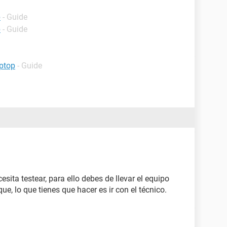
p
- Guide
p
- Guide
ptop
- Guide
ita testear, para ello debes de llevar el equipo
ue, lo que tienes que hacer es ir con el técnico.