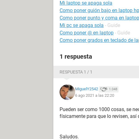
Mi laptop se apaga sola
Como poner guión bajo en laptop h
Como poner punto y coma en lapto
Mi pc se apaga sola
- Guide
Como poner @ en laptop
- Guide
Como poner grados en teclado de la
1 respuesta
RESPUESTA 1 / 1
MiguelY2542
1.048
6 ago 2021 a las 22:20
Pueden ser como 1000 cosas, se neces
físicamente para que lo revisen, así q
Saludos.