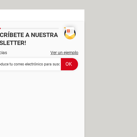
SCRÍBETE A NUESTRA
SLETTER!
cias
Ver un ejemplo