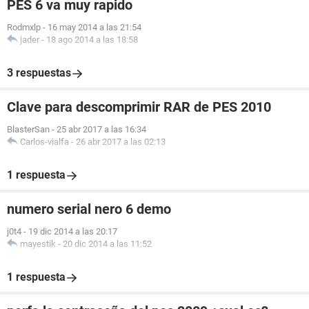
PES 6 va muy rapido
Rodmxlp
-
16 may 2014 a las 21:54
jader
-
18 ago 2014 a las 18:58
3 respuestas
Clave para descomprimir RAR de PES 2010
BlasterSan
-
25 abr 2017 a las 16:34
Carlos-vialfa
-
26 abr 2017 a las 02:13
1 respuesta
numero serial nero 6 demo
j0t4
-
19 dic 2014 a las 20:17
mayestik
-
20 dic 2014 a las 11:52
1 respuesta