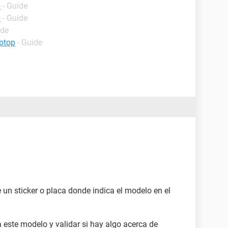
p
- Guide
p
- Guide
ide
ptop
- Guide
e un sticker o placa donde indica el modelo en el
a este modelo y validar si hay algo acerca de