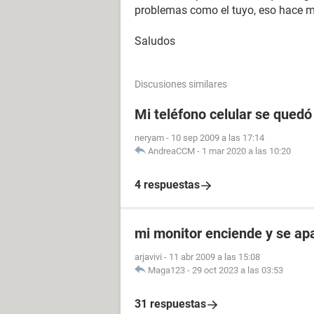
problemas como el tuyo, eso hace mas
Saludos
Discusiones similares
Mi teléfono celular se quedó
neryam
-
10 sep 2009 a las 17:14
AndreaCCM
-
1 mar 2020 a las 10:20
4 respuestas
mi monitor enciende y se a
arjavivi
-
11 abr 2009 a las 15:08
Maga123
-
29 oct 2023 a las 03:53
31 respuestas