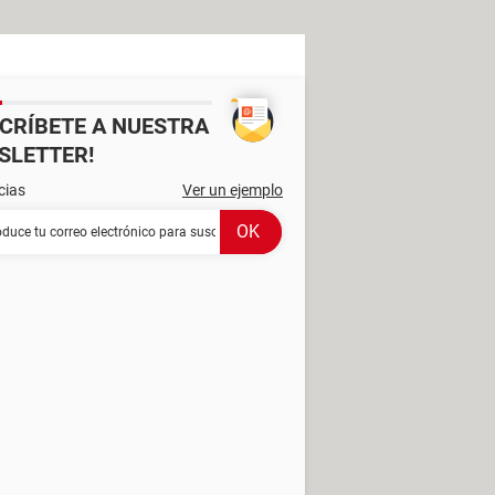
SCRÍBETE A NUESTRA
SLETTER!
cias
Ver un ejemplo