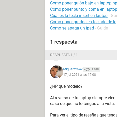
Como poner guión bajo en laptop h
Como poner punto y coma en lapto
Cual es la tecla insert en laptop
- Gu
Como poner grados en teclado de la
Como se apaga un ipad
- Guide
1 respuesta
RESPUESTA 1 / 1
MiguelY2542
1.048
17 jul 2021 a las 17:08
¿HP que modelo?
Al reverso de tu laptop siempre vien
caso de que no lo tengas a la vista.
Para ver el tipo de reseñas que teng