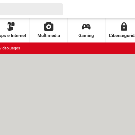
ps e Internet
Multimedia
Gaming
Cibersegurid
Videojuegos