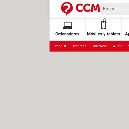
Ordenadores
Móviles y tablets
Ap
macOS
Internet
Hardware
Audio