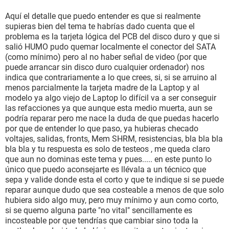
Aquí el detalle que puedo entender es que si realmente
supieras bien del tema te habrías dado cuenta que el
problema es la tarjeta lógica del PCB del disco duro y que si
salió HUMO pudo quemar localmente el conector del SATA
(como mínimo) pero al no haber señal de video (por que
puede arrancar sin disco duro cualquier ordenador) nos
indica que contrariamente a lo que crees, si, si se arruino al
menos parcialmente la tarjeta madre de la Laptop y al
modelo ya algo viejo de Laptop lo difícil va a ser conseguir
las refacciones ya que aunque esta medio muerta, aun se
podría reparar pero me nace la duda de que puedas hacerlo
por que de entender lo que paso, ya hubieras checado
voltajes, salidas, fronts, Mem SHRM, resistencias, bla bla bla
bla bla y tu respuesta es solo de testeos , me queda claro
que aun no dominas este tema y pues..... en este punto lo
único que puedo aconsejarte es llévala a un técnico que
sepa y valide donde esta el corto y que te indique si se puede
reparar aunque dudo que sea costeable a menos de que solo
hubiera sido algo muy, pero muy mínimo y aun como corto,
si se quemo alguna parte "no vital" sencillamente es
incosteable por que tendrías que cambiar sino toda la