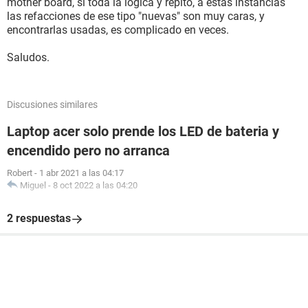
mother board, si toda la lógica y repito, a estas instancias
las refacciones de ese tipo "nuevas" son muy caras, y
encontrarlas usadas, es complicado en veces.
Saludos.
Discusiones similares
Laptop acer solo prende los LED de bateria y
encendido pero no arranca
Robert
-
1 abr 2021 a las 04:17
Miguel
-
8 oct 2022 a las 04:20
2 respuestas