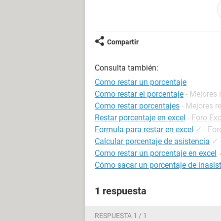
ejemplo
producto= 100
comision= 10% = 10
Compartir
total= 110
Consulta también:
si al cliente se le da el 10% de des
cliente. 110 - 10%
Como restar un porcentaje
en este caso me pongo del lado del cl
Como restar el porcentaje
- Mejores
Como restar porcentajes
- Mejores r
alguna sugerencia.
Restar porcentaje en excel
-
Foro Exc
Formula para restar en excel
✓
-
For
Calcular porcentaje de asistencia
✓
Como restar un porcentaje en excel
Cómo sacar un porcentaje de inasist
1 respuesta
RESPUESTA 1 / 1