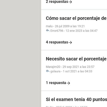
2 respuestas
Cómo sacar el porcentaje de
malu
-
26 jul 2009 a las 19:21
Error6796
-
12 ene 2023 a las 04:47
4 respuestas
Necesito sacar el porcentaj
Marajim20
-
29 sep 2021 a las 23:57
gslaura
-
1 oct 2021 a las 04:33
1 respuesta
Si el examen tenia 40 punto