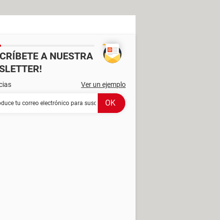
SCRÍBETE A NUESTRA
SLETTER!
cias
Ver un ejemplo