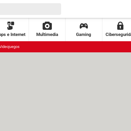
ps e Internet
Multimedia
Gaming
Cibersegurid
Videojuegos