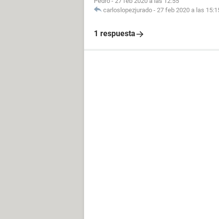
Pedro
-
27 feb 2020 a las 12:55
carloslopezjurado
-
27 feb 2020 a las 15:1
1 respuesta