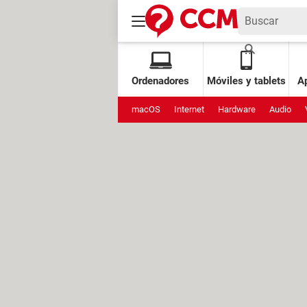
Ordenadores
Móviles y tablets
Ap
macOS
Internet
Hardware
Audio