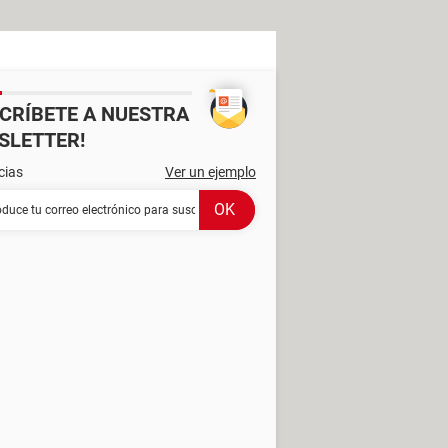
SCRÍBETE A NUESTRA
SLETTER!
cias
Ver un ejemplo