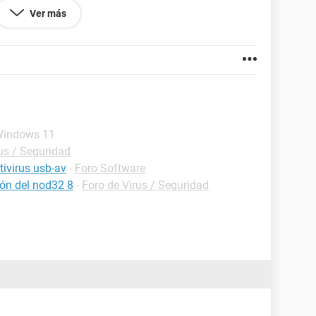
Ver más
ara adquirir un nuevo equipo.
- Windows 11
us / Seguridad
tivirus usb-av
-
Foro Software
ión del nod32 8
-
Foro de Virus / Seguridad