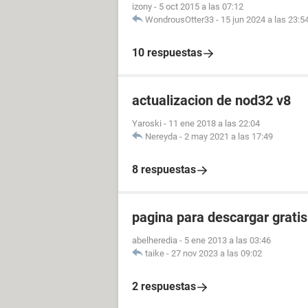
izony
-
5 oct 2015 a las 07:12
WondrousOtter33
-
15 jun 2024 a las 23:5
10 respuestas
actualizacion de nod32 v8
Yaroski
-
11 ene 2018 a las 22:04
Nereyda
-
2 may 2021 a las 17:49
8 respuestas
pagina para descargar gratis
abelheredia
-
5 ene 2013 a las 03:46
taike
-
27 nov 2023 a las 09:02
2 respuestas