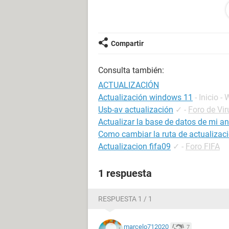
PD: No tengo capacidad económica p
Muchas gracias por sus aportes.
Compartir
Consulta también:
ACTUALIZACIÓN
Actualización windows 11
- Inicio 
Usb-av actualización
✓
-
Foro de Vir
Actualizar la base de datos de mi an
Como cambiar la ruta de actualizac
Actualizacion fifa09
✓
-
Foro FIFA
1 respuesta
RESPUESTA 1 / 1
marcelo712020
7