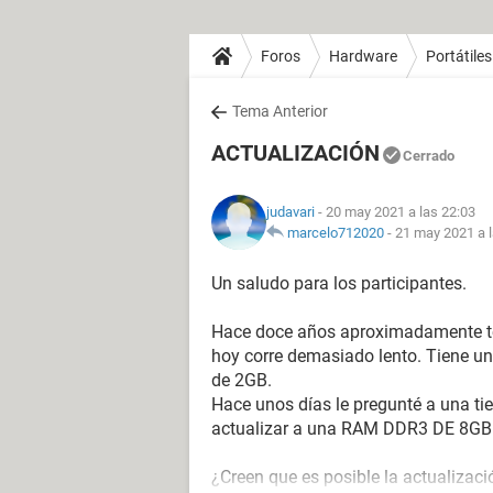
Foros
Hardware
Portátiles
Tema Anterior
ACTUALIZACIÓN
Cerrado
judavari
- 20 may 2021 a las 22:03
marcelo712020
-
21 may 2021 a l
Un saludo para los participantes.
Hace doce años aproximadamente ten
hoy corre demasiado lento. Tiene 
de 2GB.
Hace unos días le pregunté a una ti
actualizar a una RAM DDR3 DE 8GB
¿Creen que es posible la actualizac