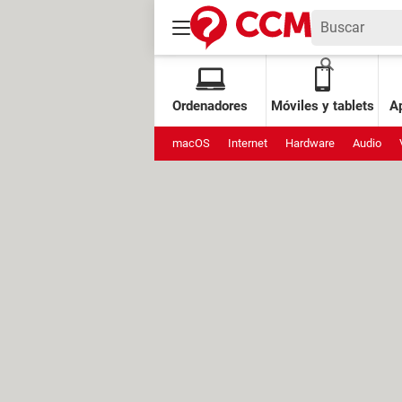
Ordenadores
Móviles y tablets
Ap
macOS
Internet
Hardware
Audio