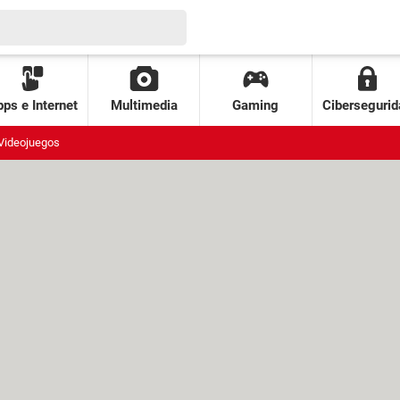
ps e Internet
Multimedia
Gaming
Cibersegurid
Videojuegos