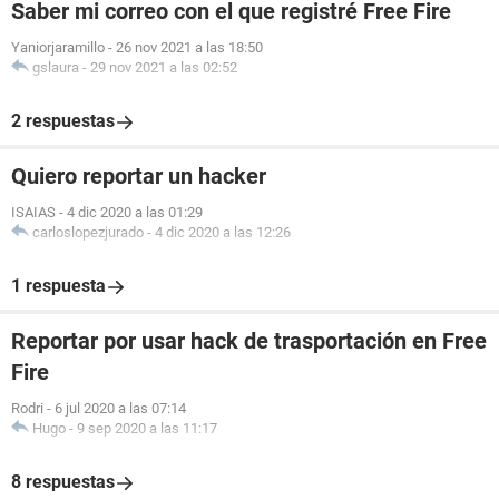
Saber mi correo con el que registré Free Fire
Yaniorjaramillo
-
26 nov 2021 a las 18:50
gslaura
-
29 nov 2021 a las 02:52
2 respuestas
Quiero reportar un hacker
ISAIAS
-
4 dic 2020 a las 01:29
carloslopezjurado
-
4 dic 2020 a las 12:26
1 respuesta
Reportar por usar hack de trasportación en Free
Fire
Rodri
-
6 jul 2020 a las 07:14
Hugo
-
9 sep 2020 a las 11:17
8 respuestas