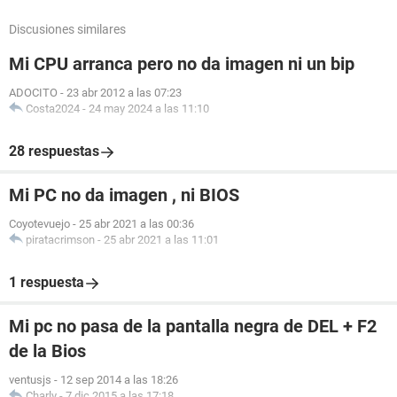
Discusiones similares
Mi CPU arranca pero no da imagen ni un bip
ADOCITO
-
23 abr 2012 a las 07:23
Costa2024
-
24 may 2024 a las 11:10
28 respuestas
Mi PC no da imagen , ni BIOS
Coyotevuejo
-
25 abr 2021 a las 00:36
piratacrimson
-
25 abr 2021 a las 11:01
1 respuesta
Mi pc no pasa de la pantalla negra de DEL + F2
de la Bios
ventusjs
-
12 sep 2014 a las 18:26
Charly
-
7 dic 2015 a las 17:18