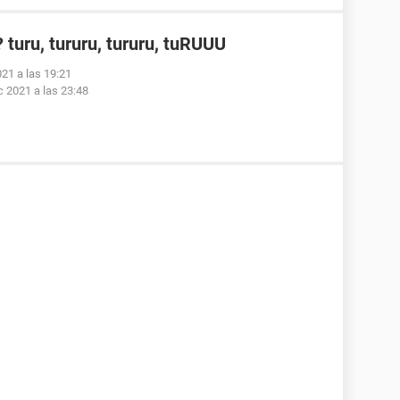
turu, tururu, tururu, tuRUUU
021 a las 19:21
c 2021 a las 23:48