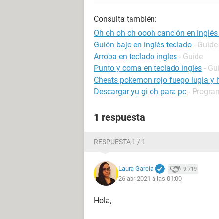
Consulta también:
Oh oh oh oh oooh canción en inglés
Guión bajo en inglés teclado
- Guide
Arroba en teclado ingles
- Guide
Punto y coma en teclado ingles
- Gu
Cheats pokemon rojo fuego lugia y 
Descargar yu gi oh para pc
- Progra
1 respuesta
RESPUESTA 1 / 1
Laura García
9.719
26 abr 2021 a las 01:00
Hola,