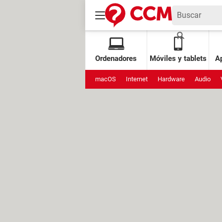
Ordenadores
Móviles y tablets
Ap
macOS
Internet
Hardware
Audio