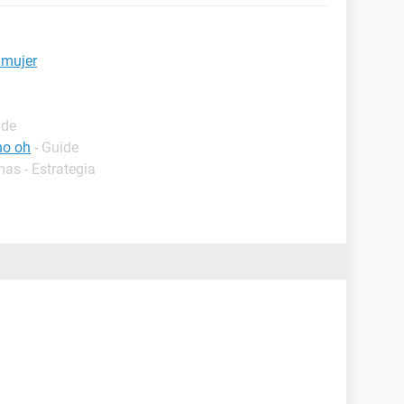
 mujer
ide
ho oh
- Guide
mas - Estrategia