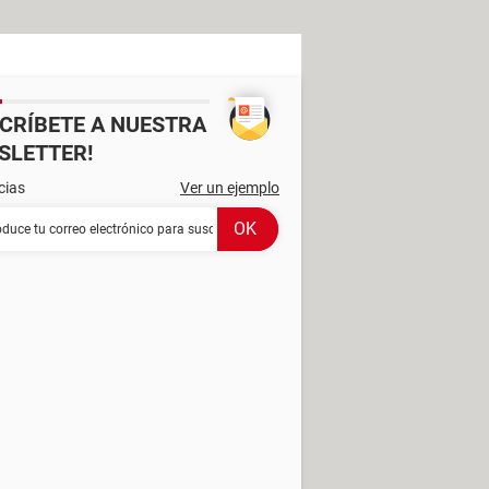
SCRÍBETE A NUESTRA
SLETTER!
cias
Ver un ejemplo