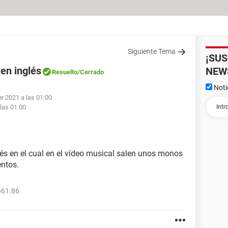
Siguiente Tema
¡SU
en inglés
NEW
Resuelto
/Cerrado
Noti
br 2021 a las 01:00
 las 01:00
és en el cual en el vídeo musical salen unos monos
entos.
661.86