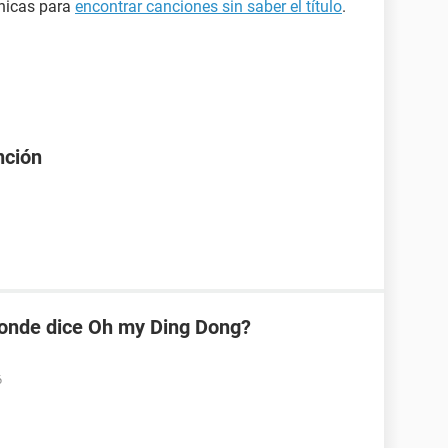
cnicas para
encontrar canciones sin saber el título
.
nción
donde dice Oh my Ding Dong?
6