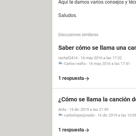
Aquí te damos varios consejos y té
Saludos.
Discusiones similares
Saber cómo se llama una ca
rachel2414
-
16 may 2016 a las 17:32
Carlos-vialfa
-
16 may 2016 a las 17:41
1 respuesta
¿Cómo se llama la canción 
Anto
-
15 dic 2019 a las 21:59
carloslopezjurado
-
16 dic 2019 a las 10:0
1 respuesta