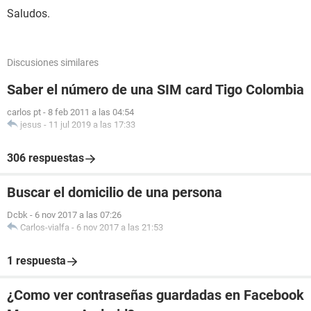
Saludos.
Discusiones similares
Saber el número de una SIM card Tigo Colombia
carlos pt
-
8 feb 2011 a las 04:54
jesus
-
11 jul 2019 a las 17:33
306 respuestas
Buscar el domicilio de una persona
Dcbk
-
6 nov 2017 a las 07:26
Carlos-vialfa
-
6 nov 2017 a las 21:53
1 respuesta
¿Como ver contraseñas guardadas en Facebook