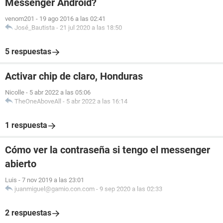
Messenger Android?
venom201
-
19 ago 2016 a las 02:41
José_Bautista
-
21 jul 2020 a las 18:50
5 respuestas
Activar chip de claro, Honduras
Nicolle
-
5 abr 2022 a las 05:06
TheOneAboveAll
-
5 abr 2022 a las 16:14
1 respuesta
Cómo ver la contraseña si tengo el messenger
abierto
Luis
-
7 nov 2019 a las 23:01
juanmiguel@gamio.con.com
-
9 sep 2020 a las 02:33
2 respuestas