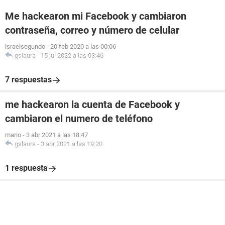
Me hackearon mi Facebook y cambiaron
contraseña, correo y número de celular
israelsegundo
-
20 feb 2020 a las 00:06
gslaura
-
15 jul 2022 a las 03:46
7 respuestas
me hackearon la cuenta de Facebook y
cambiaron el numero de teléfono
mario
-
3 abr 2021 a las 18:47
gslaura
-
3 abr 2021 a las 19:20
1 respuesta