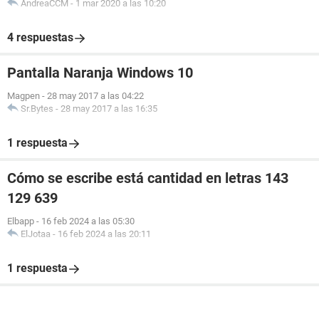
AndreaCCM
-
1 mar 2020 a las 10:20
4 respuestas
Pantalla Naranja Windows 10
Magpen
-
28 may 2017 a las 04:22
Sr.Bytes
-
28 may 2017 a las 16:35
1 respuesta
Cómo se escribe está cantidad en letras 143
129 639
Elbapp
-
16 feb 2024 a las 05:30
ElJotaa
-
16 feb 2024 a las 20:11
1 respuesta