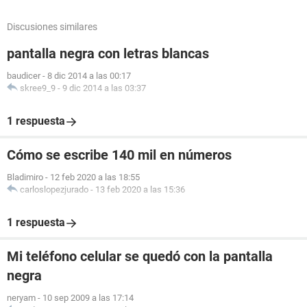
Discusiones similares
pantalla negra con letras blancas
baudicer
-
8 dic 2014 a las 00:17
skree9_9
-
9 dic 2014 a las 03:37
1 respuesta
Cómo se escribe 140 mil en números
Bladimiro
-
12 feb 2020 a las 18:55
carloslopezjurado
-
13 feb 2020 a las 15:36
1 respuesta
Mi teléfono celular se quedó con la pantalla
negra
neryam
-
10 sep 2009 a las 17:14