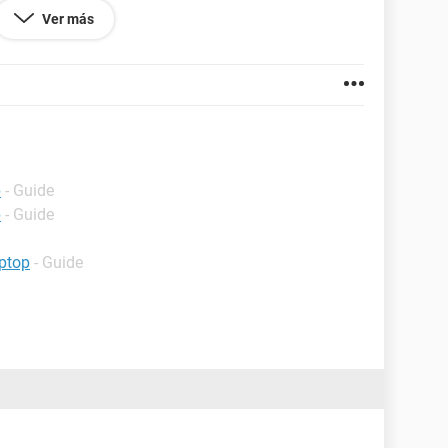
Ver más
240.198
p
- Guide
p
- Guide
ptop
- Guide