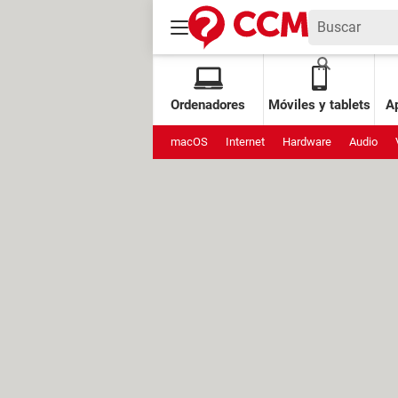
Ordenadores
Móviles y tablets
Ap
macOS
Internet
Hardware
Audio