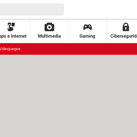
ps e Internet
Multimedia
Gaming
Cibersegurid
Videojuegos