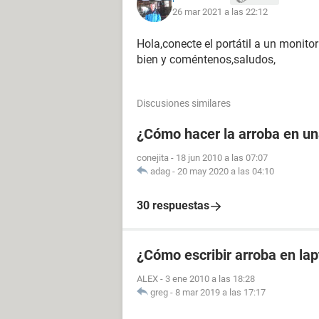
26 mar 2021 a las 22:12
Hola,conecte el portátil a un monito
bien y coméntenos,saludos,
Discusiones similares
¿Cómo hacer la arroba en u
conejita
-
18 jun 2010 a las 07:07
adag
-
20 may 2020 a las 04:10
30 respuestas
¿Cómo escribir arroba en la
ALEX
-
3 ene 2010 a las 18:28
greg
-
8 mar 2019 a las 17:17