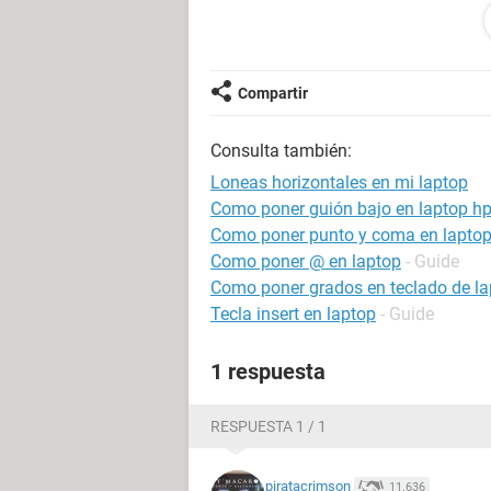
Configuración:
Android / Chrome 86.0.4
Compartir
Consulta también:
Loneas horizontales en mi laptop
Como poner guión bajo en laptop h
Como poner punto y coma en lapto
Como poner @ en laptop
- Guide
Como poner grados en teclado de la
Tecla insert en laptop
- Guide
1 respuesta
RESPUESTA 1 / 1
piratacrimson
11.636