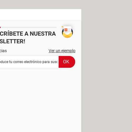
SCRÍBETE A NUESTRA
SLETTER!
cias
Ver un ejemplo