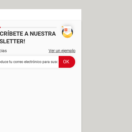
SCRÍBETE A NUESTRA
SLETTER!
cias
Ver un ejemplo