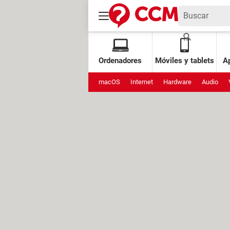
Ordenadores
Móviles y tablets
Ap
macOS
Internet
Hardware
Audio