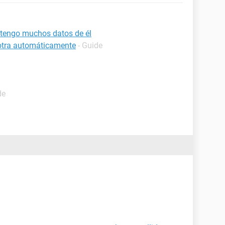
 tengo muchos datos de él
 otra automáticamente
- Guide
de