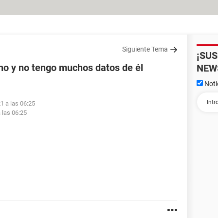
Siguiente Tema
¡SU
no y no tengo muchos datos de él
NEW
Noti
1 a las 06:25
 las 06:25