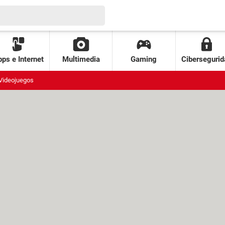
ps e Internet
Multimedia
Gaming
Cibersegurid
Videojuegos