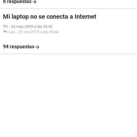
8 respuestas
Mi laptop no se conecta a Internet
PK
-
24 may 2009 a las 02:42
Lau
-
22 nov 2019 a las 05:44
94 respuestas