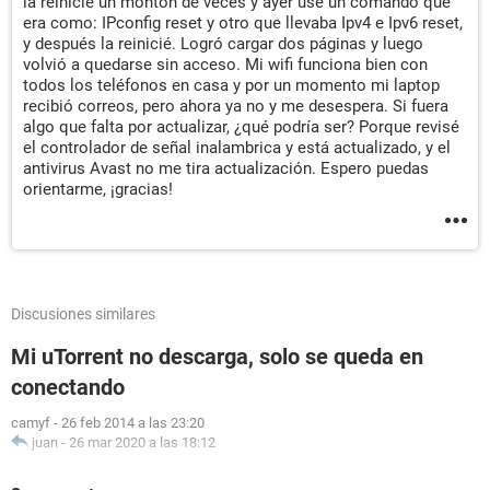
la reinicié un montón de veces y ayer usé un comando que
era como: IPconfig reset y otro que llevaba Ipv4 e Ipv6 reset,
y después la reinicié. Logró cargar dos páginas y luego
volvió a quedarse sin acceso. Mi wifi funciona bien con
todos los teléfonos en casa y por un momento mi laptop
recibió correos, pero ahora ya no y me desespera. Si fuera
algo que falta por actualizar, ¿qué podría ser? Porque revisé
el controlador de señal inalambrica y está actualizado, y el
antivirus Avast no me tira actualización. Espero puedas
orientarme, ¡gracias!
Discusiones similares
Mi uTorrent no descarga, solo se queda en
conectando
camyf
-
26 feb 2014 a las 23:20
juan
-
26 mar 2020 a las 18:12