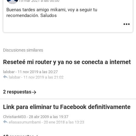
15 mar 2021 a las 00:00
Buenas tardes amigo mikami, voy a seguir tu
recomendación. Saludos
Discusiones similares
Reseteé mi router y ya no se conecta a internet
lalobar
-
11 nov 2019 a las 20:27
lalobar
-
11 nov 2019 a las 21:02
2 respuestas
Link para eliminar tu Facebook definitivamente
ChristianM33
-
28 abr 2009 a las 19:37
eliasasumumbami
-
20 ene 2018 a las 13:23