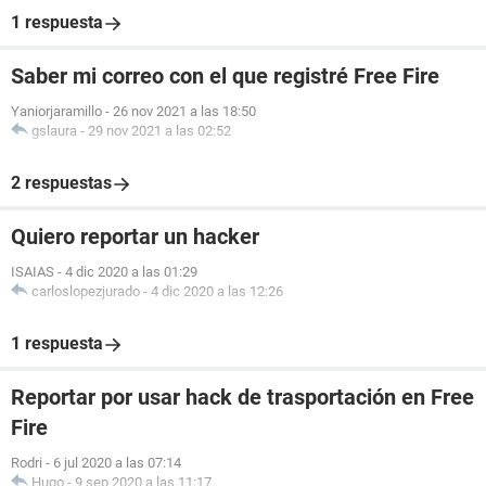
1 respuesta
Saber mi correo con el que registré Free Fire
Yaniorjaramillo
-
26 nov 2021 a las 18:50
gslaura
-
29 nov 2021 a las 02:52
2 respuestas
Quiero reportar un hacker
ISAIAS
-
4 dic 2020 a las 01:29
carloslopezjurado
-
4 dic 2020 a las 12:26
1 respuesta
Reportar por usar hack de trasportación en Free
Fire
Rodri
-
6 jul 2020 a las 07:14
Hugo
-
9 sep 2020 a las 11:17