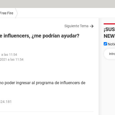
Free Fire
Siguiente Tema
¡SU
e influencers, ¿me podrían ayudar?
NEW
Noti
 a las 11:54
2021 a las 11:54
o poder ingresar al programa de influencers de
324.181