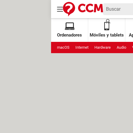
Ordenadores
Móviles y tablets
Ap
macOS
Internet
Hardware
Audio