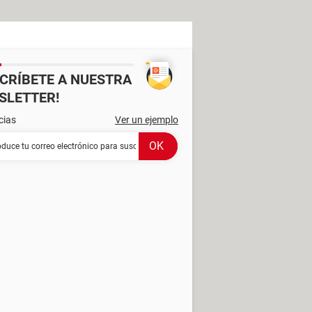
SCRÍBETE A NUESTRA
SLETTER!
cias
Ver un ejemplo