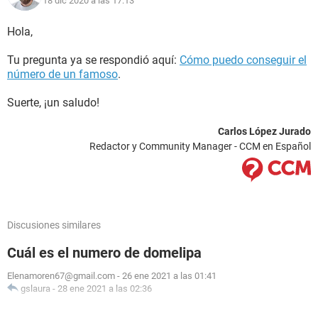
18 dic 2020 a las 17:13
Hola,
Tu pregunta ya se respondió aquí:
Cómo puedo conseguir el
número de un famoso
.
Suerte, ¡un saludo!
Carlos López Jurado
Redactor y Community Manager - CCM en Español
Discusiones similares
Cuál es el numero de domelipa
Elenamoren67@gmail.com
-
26 ene 2021 a las 01:41
gslaura
-
28 ene 2021 a las 02:36