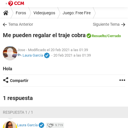
Foros
Videojuegos
Juego: Free Fire
Tema Anterior
Siguiente Tema
Me pueden regalar el traje cobra
Resuelto
/Cerrado
Jose
- Modificado el 20 feb 2021 a las 01:39
Laura García
-
20 feb 2021 a las 01:39
Hola
Compartir
1 respuesta
RESPUESTA 1 / 1
Laura García
9.719