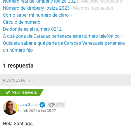
Número real de kimberly loaiza 2021
- Mejores respuestas
Número de kimberly loaiza 2023
- Mejores respuestas
Como saber mi numero de claro
✓
Circulo de numero
De donde es el numero 0212
A qué zona de Caracas pertenece este número telefónico
✓
Quisiera saber a qué parte de Caracas Venezuela pertenece
un número fijo
1 respuesta
RESPUESTA 1 / 1
Mejor respuesta
Laura García
9.719
14 feb 2021 a las 05:27
Hola Santiago,