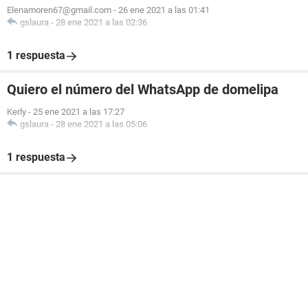
Elenamoren67@gmail.com
-
26 ene 2021 a las 01:41
gslaura
-
28 ene 2021 a las 02:36
1 respuesta
Quiero el número del WhatsApp de domelipa
Kerly
-
25 ene 2021 a las 17:27
gslaura
-
28 ene 2021 a las 05:06
1 respuesta