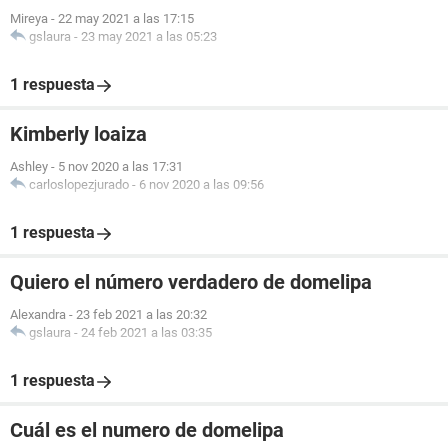
Mireya
-
22 may 2021 a las 17:15
gslaura
-
23 may 2021 a las 05:23
1 respuesta
Kimberly loaiza
Ashley
-
5 nov 2020 a las 17:31
carloslopezjurado
-
6 nov 2020 a las 09:56
1 respuesta
Quiero el número verdadero de domelipa
Alexandra
-
23 feb 2021 a las 20:32
gslaura
-
24 feb 2021 a las 03:35
1 respuesta
Cuál es el numero de domelipa