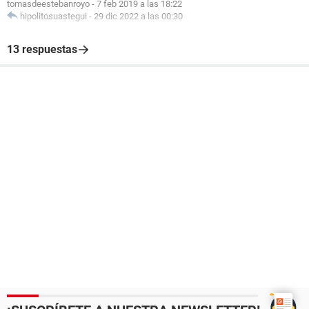
tomasdeestebanroyo
-
7 feb 2019 a las 18:22
hipolitosuastegui
-
29 dic 2022 a las 00:30
13 respuestas