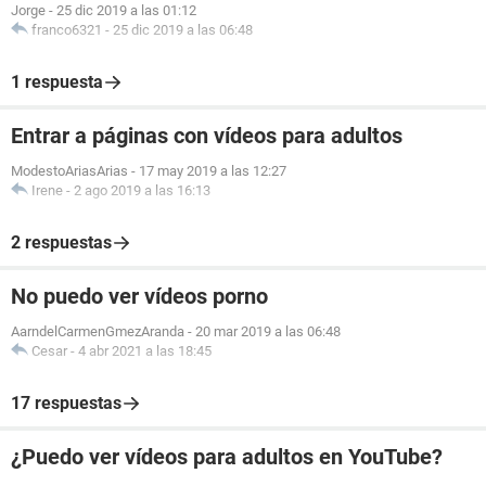
Jorge
-
25 dic 2019 a las 01:12
franco6321
-
25 dic 2019 a las 06:48
1 respuesta
Entrar a páginas con vídeos para adultos
ModestoAriasArias
-
17 may 2019 a las 12:27
Irene
-
2 ago 2019 a las 16:13
2 respuestas
No puedo ver vídeos porno
AarndelCarmenGmezAranda
-
20 mar 2019 a las 06:48
Cesar
-
4 abr 2021 a las 18:45
17 respuestas
¿Puedo ver vídeos para adultos en YouTube?