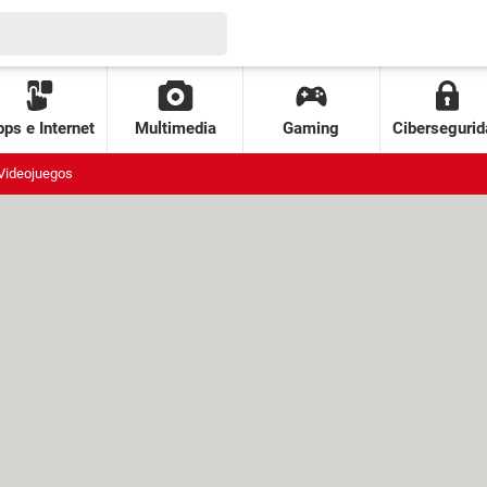
ps e Internet
Multimedia
Gaming
Cibersegurid
Videojuegos