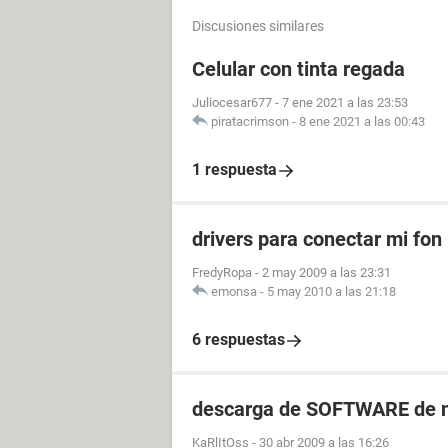
Discusiones similares
Celular con tinta regada
Juliocesar677
-
7 ene 2021 a las 23:53
piratacrimson
-
8 ene 2021 a las 00:43
1 respuesta
drivers para conectar mi fon
FredyRopa
-
2 may 2009 a las 23:31
emonsa
-
5 may 2010 a las 21:18
6 respuestas
descarga de SOFTWARE de m
KaRlItOss
-
30 abr 2009 a las 16:26