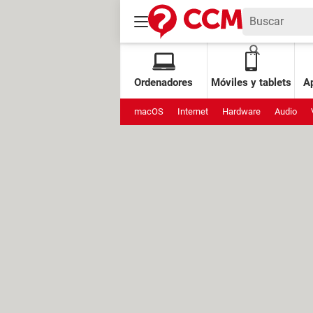
Ordenadores
Móviles y tablets
Ap
macOS
Internet
Hardware
Audio