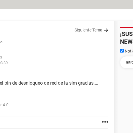
Siguiente Tema
¡SU
NEW
do
Noti
13
03:39
l pin de desnloqueo de red de la sim gracias....
r 4.0