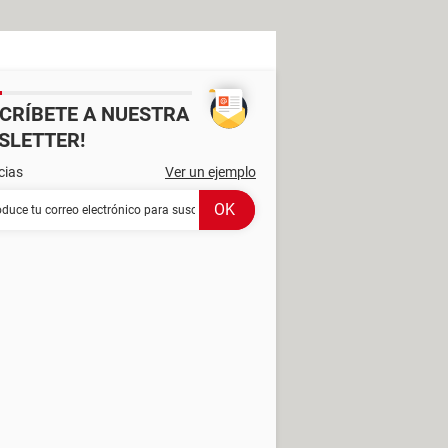
SCRÍBETE A NUESTRA
SLETTER!
cias
Ver un ejemplo