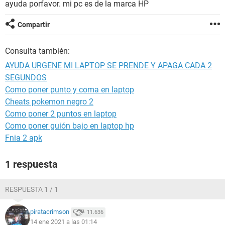
ayuda porfavor. mi pc es de la marca HP
Compartir
Consulta también:
AYUDA URGENE MI LAPTOP SE PRENDE Y APAGA CADA 2
SEGUNDOS
Como poner punto y coma en laptop
Cheats pokemon negro 2
Como poner 2 puntos en laptop
Como poner guión bajo en laptop hp
Fnia 2 apk
1 respuesta
RESPUESTA 1 / 1
piratacrimson
11.636
14 ene 2021 a las 01:14