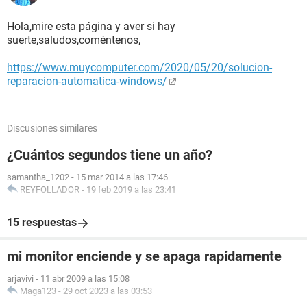
Hola,mire esta página y aver si hay
suerte,saludos,coméntenos,
https://www.muycomputer.com/2020/05/20/solucion-
reparacion-automatica-windows/
Discusiones similares
¿Cuántos segundos tiene un año?
samantha_1202
-
15 mar 2014 a las 17:46
REYFOLLADOR
-
19 feb 2019 a las 23:41
15 respuestas
mi monitor enciende y se apaga rapidamente
arjavivi
-
11 abr 2009 a las 15:08
Maga123
-
29 oct 2023 a las 03:53