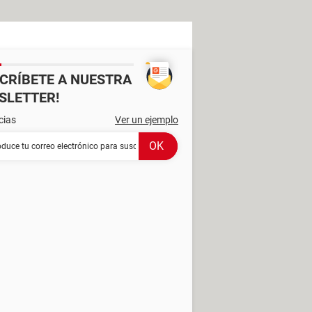
SCRÍBETE A NUESTRA
SLETTER!
cias
Ver un ejemplo