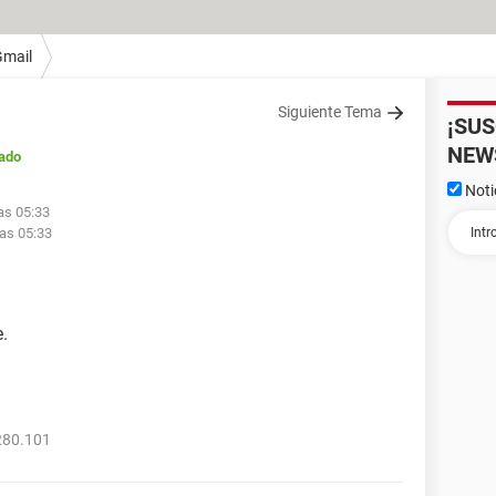
Gmail
Siguiente Tema
¡SU
NEW
ado
Noti
as 05:33
las 05:33
.
280.101