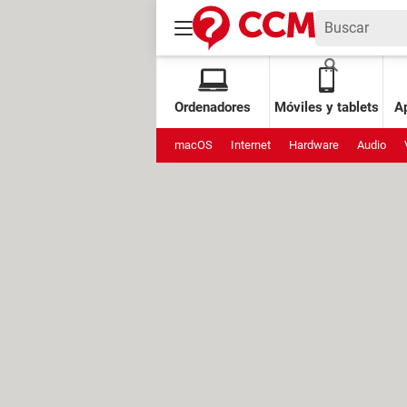
Ordenadores
Móviles y tablets
Ap
macOS
Internet
Hardware
Audio