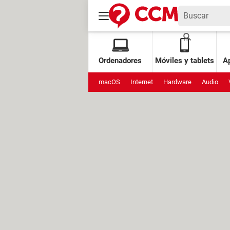
Ordenadores
Móviles y tablets
Ap
macOS
Internet
Hardware
Audio