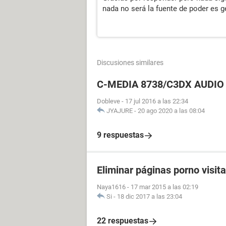
nada no será la fuente de poder es 
Discusiones similares
C-MEDIA 8738/C3DX AUDIO 
Dobleve
-
17 jul 2016 a las 22:34
JYAJURE
-
20 ago 2020 a las 08:04
9 respuestas
Eliminar páginas porno visit
Naya1616
-
17 mar 2015 a las 02:19
Si
-
18 dic 2017 a las 23:04
22 respuestas