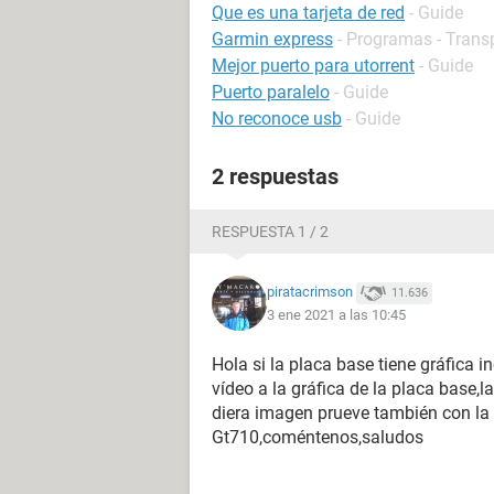
Que es una tarjeta de red
- Guide
Garmin express
- Programas - Trans
Mejor puerto para utorrent
- Guide
Puerto paralelo
- Guide
No reconoce usb
- Guide
2 respuestas
RESPUESTA 1 / 2
piratacrimson
11.636
3 ene 2021 a las 10:45
Hola si la placa base tiene gráfica in
vídeo a la gráfica de la placa base,la
diera imagen prueve también con la 
Gt710,coméntenos,saludos