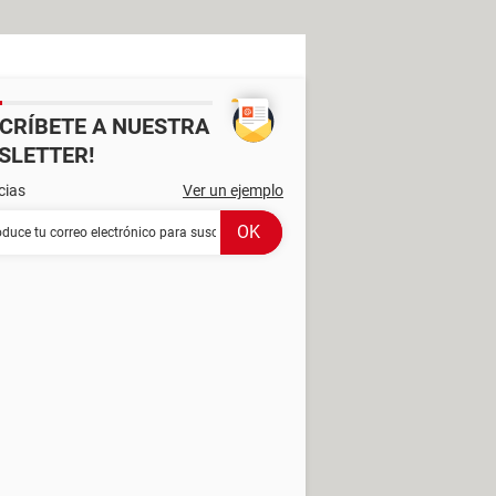
SCRÍBETE A NUESTRA
SLETTER!
cias
Ver un ejemplo