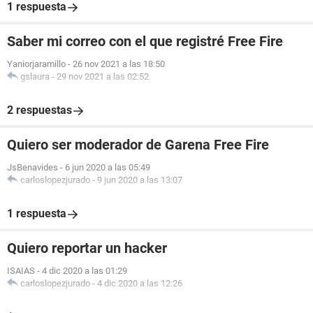
1 respuesta
Saber mi correo con el que registré Free Fire
Yaniorjaramillo
-
26 nov 2021 a las 18:50
gslaura
-
29 nov 2021 a las 02:52
2 respuestas
Quiero ser moderador de Garena Free Fire
JsBenavides
-
6 jun 2020 a las 05:49
carloslopezjurado
-
9 jun 2020 a las 13:07
1 respuesta
Quiero reportar un hacker
ISAIAS
-
4 dic 2020 a las 01:29
carloslopezjurado
-
4 dic 2020 a las 12:26