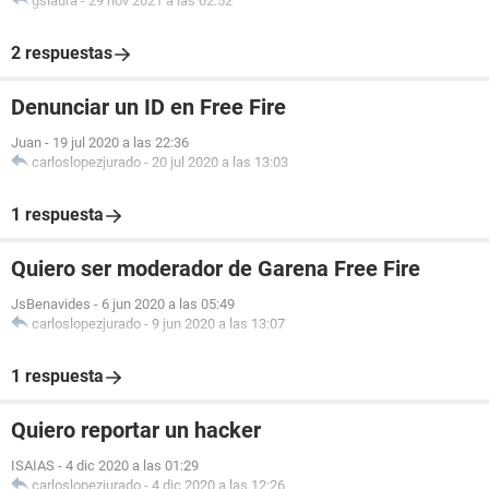
gslaura
-
29 nov 2021 a las 02:52
2 respuestas
Denunciar un ID en Free Fire
Juan
-
19 jul 2020 a las 22:36
carloslopezjurado
-
20 jul 2020 a las 13:03
1 respuesta
Quiero ser moderador de Garena Free Fire
JsBenavides
-
6 jun 2020 a las 05:49
carloslopezjurado
-
9 jun 2020 a las 13:07
1 respuesta
Quiero reportar un hacker
ISAIAS
-
4 dic 2020 a las 01:29
carloslopezjurado
-
4 dic 2020 a las 12:26