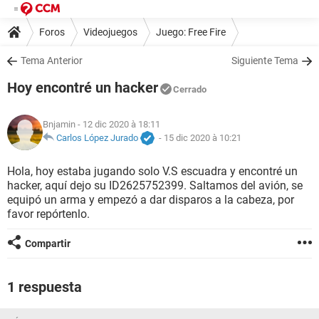
Foros
Videojuegos
Juego: Free Fire
Tema Anterior
Siguiente Tema
Hoy encontré un hacker
Cerrado
Bnjamin
- 12 dic 2020 à 18:11
Carlos López Jurado
-
15 dic 2020 à 10:21
Hola, hoy estaba jugando solo V.S escuadra y encontré un
hacker, aquí dejo su ID2625752399. Saltamos del avión, se
equipó un arma y empezó a dar disparos a la cabeza, por
favor repórtenlo.
Compartir
1 respuesta