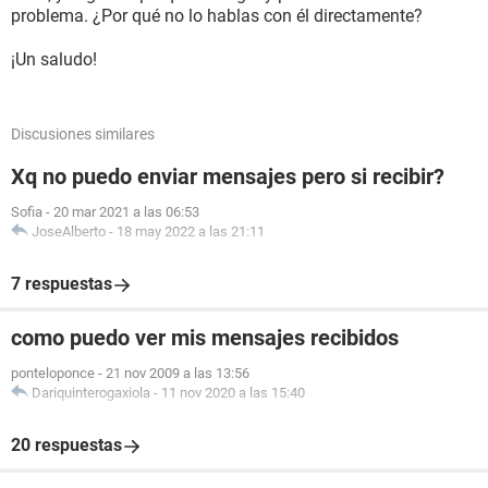
problema. ¿Por qué no lo hablas con él directamente?
¡Un saludo!
Discusiones similares
Xq no puedo enviar mensajes pero si recibir?
Sofia
-
20 mar 2021 a las 06:53
JoseAlberto
-
18 may 2022 a las 21:11
7 respuestas
como puedo ver mis mensajes recibidos
ponteloponce
-
21 nov 2009 a las 13:56
Dariquinterogaxiola
-
11 nov 2020 a las 15:40
20 respuestas