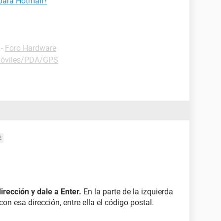
 para Hotmail?
-
Foro Hardware
Móviles/PDA/GPS
2
dirección y dale a Enter.
En la parte de la izquierda
n esa dirección, entre ella el código postal.