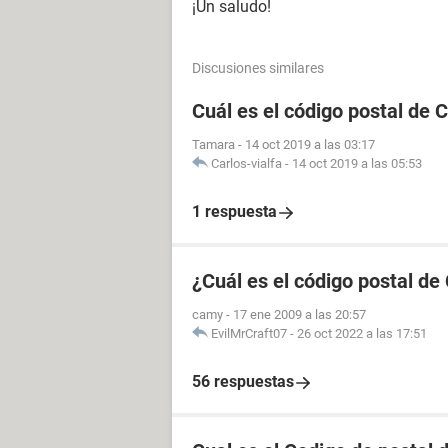
¡Un saludo!
Discusiones similares
Cuál es el código postal de C
Tamara
-
14 oct 2019 a las 03:17
Carlos-vialfa
-
14 oct 2019 a las 05:53
1 respuesta
¿Cuál es el código postal de 
camy
-
17 ene 2009 a las 20:57
EvilMrCraft07
-
26 oct 2022 a las 17:51
56 respuestas