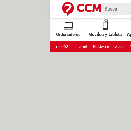
Ordenadores
Móviles y tablets
Ap
macOS
Internet
Hardware
Audio