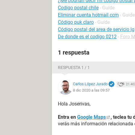
¿Me podrían decir mi código postal
Codigo postal chile
- Guide
Eliminar cuenta hotmail ccm
- Guide
Código puk claro
- Guide
Código postal del area de servicio lg
De donde es el codigo 0212
-
Foro 
1 respuesta
RESPUESTA 1 / 1
Carlos López Jurado
21.40
8 dic 2020 a las 09:57
Hola Joserivas,
Entra en
Google Maps
, teclea tu 
verás más información relacionada co