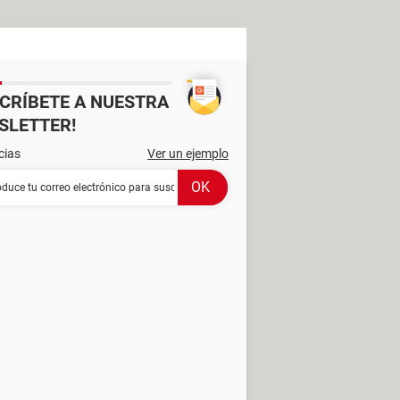
SCRÍBETE A NUESTRA
SLETTER!
cias
Ver un ejemplo