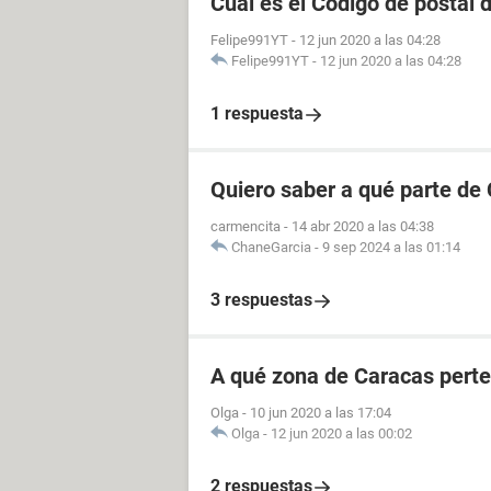
Cual es el Codigo de postal 
Felipe991YT
-
12 jun 2020 a las 04:28
Felipe991YT
-
12 jun 2020 a las 04:28
1 respuesta
Quiero saber a qué parte de
carmencita
-
14 abr 2020 a las 04:38
ChaneGarcia
-
9 sep 2024 a las 01:14
3 respuestas
A qué zona de Caracas perte
Olga
-
10 jun 2020 a las 17:04
Olga
-
12 jun 2020 a las 00:02
2 respuestas