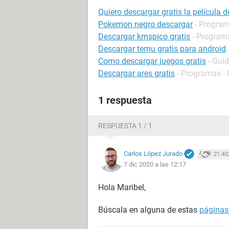
Quiero descargar gratis la película 
Pokemon negro descargar
- Program
Descargar kmspico gratis
- Programa
Descargar temu gratis para android
Como descargar juegos gratis
- Gui
Descargar ares gratis
- Programas - 
1 respuesta
RESPUESTA 1 / 1
Carlos López Jurado
21.40
7 dic 2020 a las 12:17
Hola Maribel,
Búscala en alguna de estas
páginas 