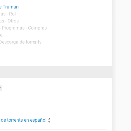
de Truman
as - Rol
s - Otros
- Programas - Compras
de
Descarga de torrents
2
de torrents en español
:)