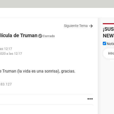
Siguiente Tema
¡SU
elícula de Truman
NEW
Cerrado
Noti
las 12:17
2020 a las 12:17
e Truman (la vida es una sonrisa), gracias.
183.127