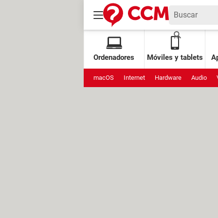
Ordenadores
Móviles y tablets
Ap
macOS
Internet
Hardware
Audio