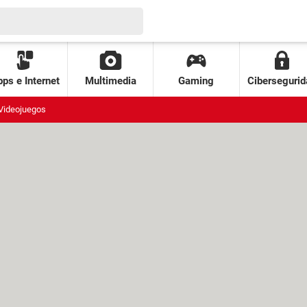
ps e Internet
Multimedia
Gaming
Cibersegurid
Videojuegos