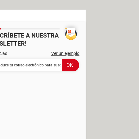
SCRÍBETE A NUESTRA
SLETTER!
cias
Ver un ejemplo