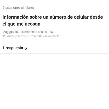
Discusiones similares
Información sobre un número de celular desde
el que me acosan
Magguni48
-
15 mar 2017 a las 01:45
AresSistems
-
17 mar 2017 a las 05:11
1 respuesta