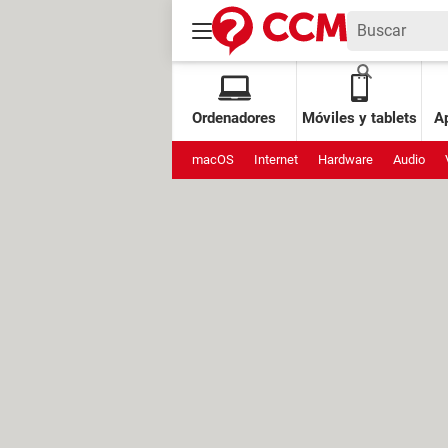
Ordenadores
Móviles y tablets
Ap
macOS
Internet
Hardware
Audio