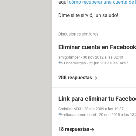
aquí
cómo recuperar una cuenta de 
Dime si te sirvió, ¡un saludo!
Discusiones similares
Eliminar cuenta en Facebook
amigotimber
-
30 nov 2012 a las 02:40
EnderVargas
-
22 jun 2019 a las 04:57
288 respuestas
Link para eliminar tu Facebo
ChristianM33
-
28 abr 2009 a las 19:37
eliasasumumbami
-
20 ene 2018 a las 13:
18 respuestas